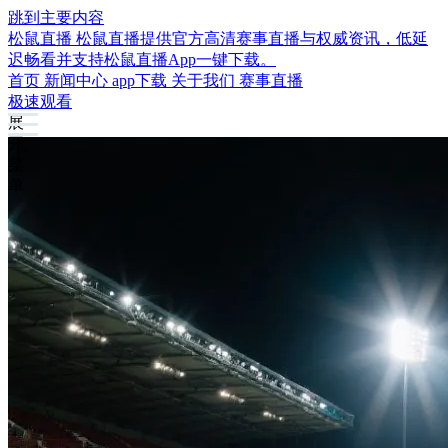
跳到主要内容
松鼠直播
松鼠直播提供官方高清赛事直播与权威资讯，低延
迟畅看并支持松鼠直播App一键下载。
首页
新闻中心
app下载
关于我们
赛事直播
极速观看
展
开
菜
单